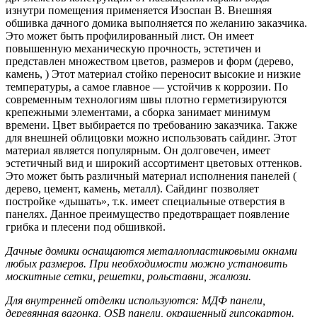
изнутри помещения применяется Изоспан В. Внешняя
обшивка дачного домика выполняется по желанию заказчика.
Это может быть профилированный лист. Он имеет
повышенную механическую прочность, эстетичен и
представлен множеством цветов, размеров и форм (дерево,
камень, ) Этот материал стойко переносит высокие и низкие
температуры, а самое главное — устойчив к коррозии. По
современным технологиям швы плотно герметизируются
крепежными элементами, а сборка занимает минимум
времени. Цвет выбирается по требованию заказчика. Также
для внешней облицовки можно использовать сайдинг. Этот
материал является популярным. Он долговечен, имеет
эстетичный вид и широкий ассортимент цветовых оттенков.
Это может быть различный материал исполнения панелей (
дерево, цемент, камень, металл). Сайдинг позволяет
постройке «дышать», т.к. имеет специальные отверстия в
панелях. Данное преимущество предотвращает появление
грибка и плесени под обшивкой.
Дачные домики оснащаются металлопластиковыми окнами
любых размеров. При необходимости можно установить
москитные сетки, решетки, рольставни, жалюзи.
Для внутренней отделки используются: МДФ панели,
деревянная вагонка, OSB панели, окрашенный гипсокартон.