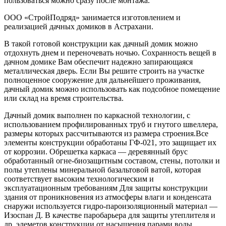
пользоваться можно сразу после монтажа.
ООО «СтройПодряд» занимается изготовлением и
реализацией дачных домиков в Астрахани.
В такой готовой конструкции как дачный домик можно
отдохнуть днем и переночевать ночью. Сохранность вещей в
дачном домике Вам обеспечит надежно запирающаяся
металлическая дверь. Если Вы решите строить на участке
полноценное сооружение для дальнейшего проживания,
дачный домик можно использовать как подсобное помещение
или склад на время строительства.
Дачный домик выполнен по каркасной технологии, с
использованием профилированных труб и гнутого швеллера,
размеры которых рассчитываются из размера строения.Все
элементы конструкции обработаны ГФ-021, это защищает их
от коррозии. Обрешетка каркаса — деревянный брус
обработанный огне-биозащитным составом, стены, потолки и
полы утеплены минеральной базальтовой ватой, которая
соответствует высоким технологическим и
эксплуатационным требованиям Для защиты конструкции
здания от проникновения из атмосферы влаги и конденсата
снаружи используется гидро-пароизоляционный материал —
Изоспан Д. В качестве паробарьера для защиты утеплителя и
др. элеметов конструкции от насыщения парами воды